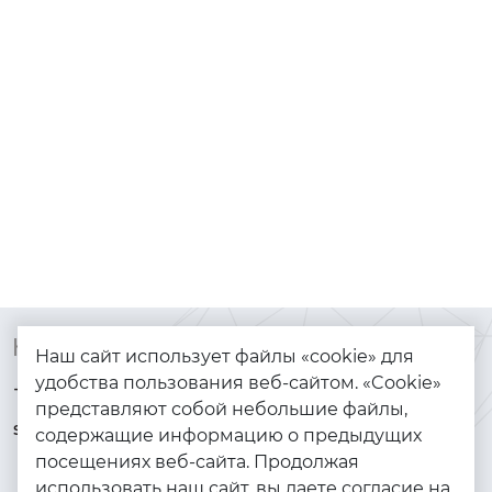
Контакты
Каталог
Наш сайт использует файлы «cookie» для
удобства пользования веб-сайтом. «Cookie»
+7 (925) 144-64-73
Браслеты
представляют собой небольшие файлы,
serebryanyye.grani@mail.ru
Золото
содержащие информацию о предыдущих
посещениях веб-сайта. Продолжая
Серебро
использовать наш сайт, вы даете согласие на