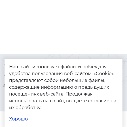
Контакты
Каталог
Наш сайт использует файлы «cookie» для
удобства пользования веб-сайтом. «Cookie»
+7 (925) 144-64-73
Браслеты
представляют собой небольшие файлы,
serebryanyye.grani@mail.ru
Золото
содержащие информацию о предыдущих
посещениях веб-сайта. Продолжая
Серебро
использовать наш сайт, вы даете согласие на
Бижутерия
их обработку.
Весь каталог
Хорошо
Помощь
Каталог
Поиск
Заказы
Корзина