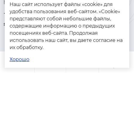
Контакты
Каталог
Наш сайт использует файлы «cookie» для
удобства пользования веб-сайтом. «Cookie»
+7 (925) 144-64-73
Браслеты
представляют собой небольшие файлы,
serebryanyye.grani@mail.ru
Золото
содержащие информацию о предыдущих
посещениях веб-сайта. Продолжая
Серебро
использовать наш сайт, вы даете согласие на
Бижутерия
их обработку.
Весь каталог
Хорошо
Помощь
Каталог
Поиск
Заказы
Корзина
Адреса магазинов
Политика конфиденциальности
Пользовательское соглашение
Copyright © 2023 - 2026. Серебряные грани, ювелирная