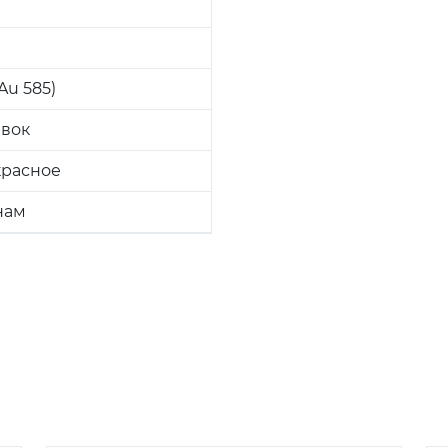
Au 585)
авок
красное
нам