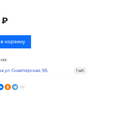
 ₽
 в корзину
нах:
а ул. Снайперская, 9Б
1 шт.