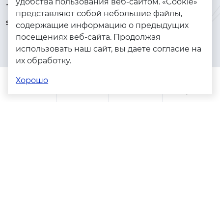
удобства пользования веб-сайтом. «Cookie»
+7 (925) 144-64-73
Браслеты
представляют собой небольшие файлы,
serebryanyye.grani@mail.ru
Золото
содержащие информацию о предыдущих
посещениях веб-сайта. Продолжая
Серебро
использовать наш сайт, вы даете согласие на
Бижутерия
их обработку.
Весь каталог
Хорошо
Помощь
Каталог
Поиск
Заказы
Корзина
Адреса магазинов
Политика конфиденциальности
Пользовательское соглашение
Copyright © 2023 - 2026. Серебряные грани, ювелирная
компания
Разработка и продвижение -