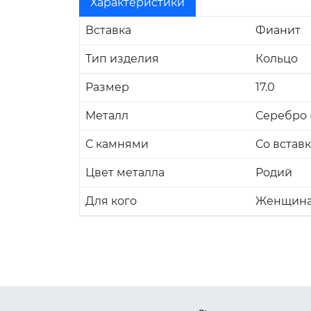
Характеристики
Вставка
Фианит
Тип изделия
Кольцо
Размер
17.0
Металл
Серебро (
С камнями
Со встав
Цвет металла
Родий
Для кого
Женщин