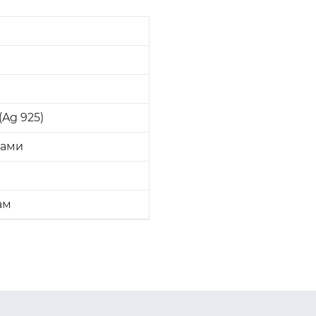
Ag 925)
ками
ам