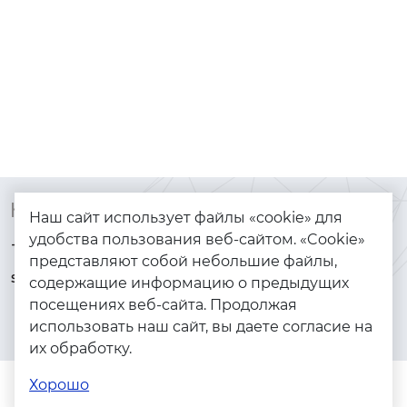
Контакты
Каталог
Наш сайт использует файлы «cookie» для
удобства пользования веб-сайтом. «Cookie»
+7 (925) 144-64-73
Браслеты
представляют собой небольшие файлы,
serebryanyye.grani@mail.ru
Золото
содержащие информацию о предыдущих
посещениях веб-сайта. Продолжая
Серебро
использовать наш сайт, вы даете согласие на
Бижутерия
их обработку.
Весь каталог
Хорошо
Помощь
Каталог
Поиск
Заказы
Корзина