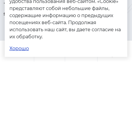
удобства пользования веб-сайтом. «Cookie»
+7 (925) 144-64-73
Браслеты
представляют собой небольшие файлы,
serebryanyye.grani@mail.ru
Золото
содержащие информацию о предыдущих
посещениях веб-сайта. Продолжая
Серебро
использовать наш сайт, вы даете согласие на
Бижутерия
их обработку.
Весь каталог
Хорошо
Помощь
Каталог
Поиск
Заказы
Корзина
Адреса магазинов
Политика конфиденциальности
Пользовательское соглашение
Copyright © 2023 - 2026. Серебряные грани, ювелирная
компания
Разработка и продвижение -