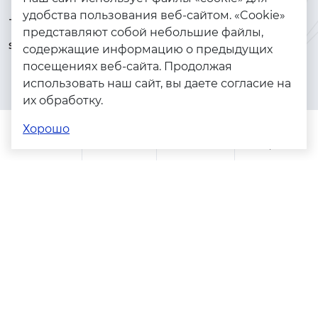
удобства пользования веб-сайтом. «Cookie»
+7 (925) 144-64-73
Браслеты
представляют собой небольшие файлы,
serebryanyye.grani@mail.ru
Золото
содержащие информацию о предыдущих
посещениях веб-сайта. Продолжая
Серебро
использовать наш сайт, вы даете согласие на
Бижутерия
их обработку.
Весь каталог
Хорошо
Помощь
Каталог
Поиск
Заказы
Корзина
Адреса магазинов
Политика конфиденциальности
Пользовательское соглашение
Copyright © 2023 - 2026. Серебряные грани, ювелирная
компания