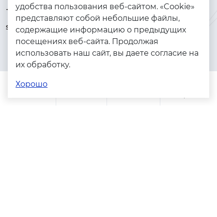
удобства пользования веб-сайтом. «Cookie»
+7 (925) 144-64-73
Браслеты
представляют собой небольшие файлы,
serebryanyye.grani@mail.ru
Золото
содержащие информацию о предыдущих
посещениях веб-сайта. Продолжая
Серебро
использовать наш сайт, вы даете согласие на
Бижутерия
их обработку.
Весь каталог
Хорошо
Помощь
Каталог
Поиск
Заказы
Корзина
Адреса магазинов
Политика конфиденциальности
Пользовательское соглашение
Copyright © 2023 - 2026. Серебряные грани, ювелирная
компания