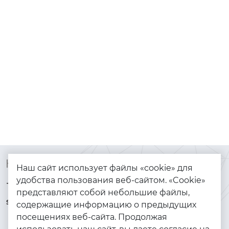
Контакты
Каталог
Наш сайт использует файлы «cookie» для
удобства пользования веб-сайтом. «Cookie»
+7 (925) 144-64-73
Браслеты
представляют собой небольшие файлы,
serebryanyye.grani@mail.ru
Золото
содержащие информацию о предыдущих
посещениях веб-сайта. Продолжая
Серебро