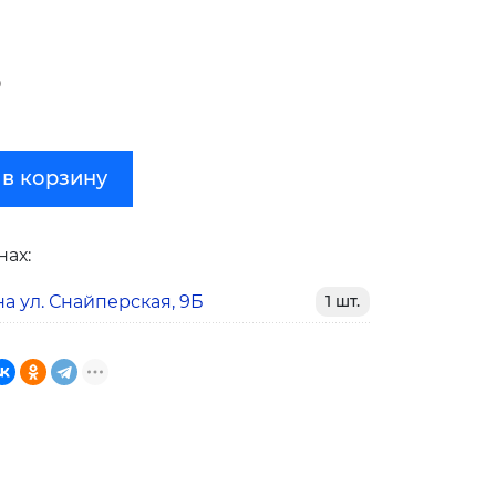
₽
 в корзину
нах:
а ул. Снайперская, 9Б
1 шт.