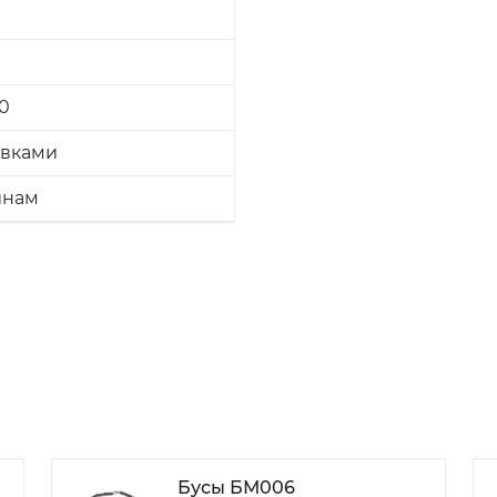
.0
авками
нам
Бусы БМ006