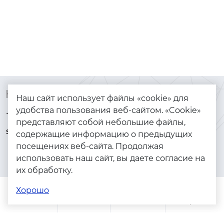
Контакты
Каталог
Наш сайт использует файлы «cookie» для
удобства пользования веб-сайтом. «Cookie»
+7 (925) 144-64-73
Браслеты
представляют собой небольшие файлы,
serebryanyye.grani@mail.ru
Золото
содержащие информацию о предыдущих
посещениях веб-сайта. Продолжая
Серебро
использовать наш сайт, вы даете согласие на
Бижутерия
их обработку.
Весь каталог
Хорошо
Помощь
Каталог
Поиск
Заказы
Корзина
Адреса магазинов