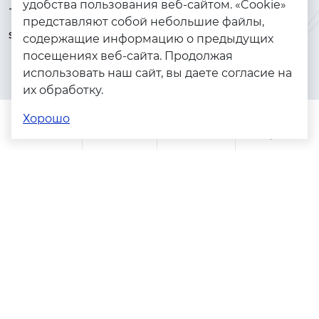
удобства пользования веб-сайтом. «Cookie»
+7 (925) 144-64-73
Браслеты
представляют собой небольшие файлы,
serebryanyye.grani@mail.ru
Золото
содержащие информацию о предыдущих
посещениях веб-сайта. Продолжая
Серебро
использовать наш сайт, вы даете согласие на
Бижутерия
их обработку.
Весь каталог
Хорошо
Помощь
Каталог
Поиск
Заказы
Корзина
Адреса магазинов
Политика конфиденциальности
Пользовательское соглашение
Copyright © 2023 - 2026. Серебряные грани, ювелирная
компания
Разработка и продвижение -