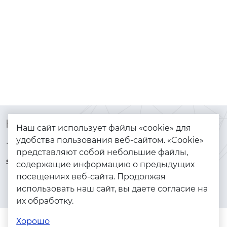
Контакты
Каталог
Наш сайт использует файлы «cookie» для
удобства пользования веб-сайтом. «Cookie»
+7 (925) 144-64-73
Браслеты
представляют собой небольшие файлы,
serebryanyye.grani@mail.ru
Золото
содержащие информацию о предыдущих
посещениях веб-сайта. Продолжая
Серебро
использовать наш сайт, вы даете согласие на
Бижутерия
их обработку.
Весь каталог
Хорошо