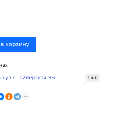
 в корзину
нах:
а ул. Снайперская, 9Б
1 шт.