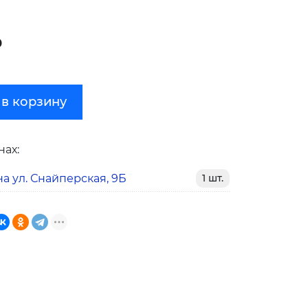
₽
 в корзину
нах:
а ул. Снайперская, 9Б
1 шт.