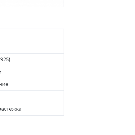
925)
и
ние
застежка