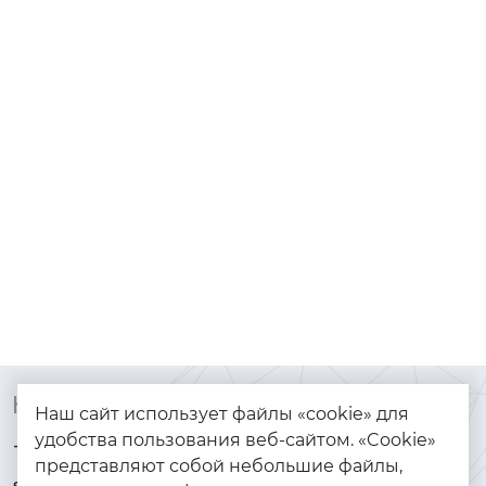
Контакты
Каталог
Наш сайт использует файлы «cookie» для
удобства пользования веб-сайтом. «Cookie»
+7 (925) 144-64-73
Браслеты
представляют собой небольшие файлы,
serebryanyye.grani@mail.ru
Золото