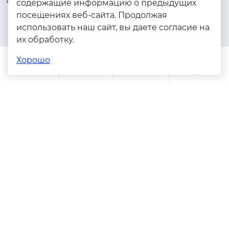
содержащие информацию о предыдущих
посещениях веб-сайта. Продолжая
Серебро
использовать наш сайт, вы даете согласие на
Бижутерия
их обработку.
Весь каталог
Хорошо
Помощь
Каталог
Поиск
Заказы
Корзина
Адреса магазинов
Политика конфиденциальности
Пользовательское соглашение
Copyright © 2023 - 2026. Серебряные грани, ювелирная
компания
Разработка и продвижение -