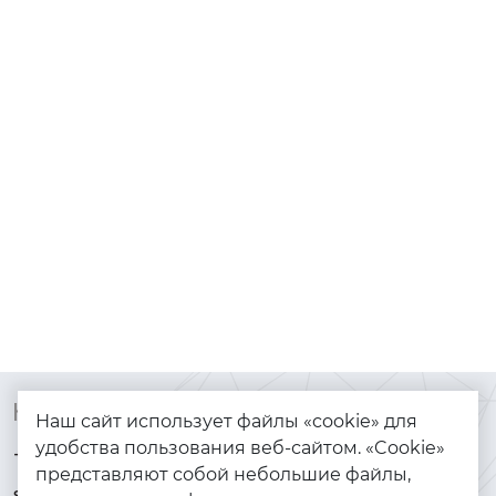
Контакты
Каталог
Наш сайт использует файлы «cookie» для
удобства пользования веб-сайтом. «Cookie»
+7 (925) 144-64-73
Браслеты
представляют собой небольшие файлы,
serebryanyye.grani@mail.ru
Золото