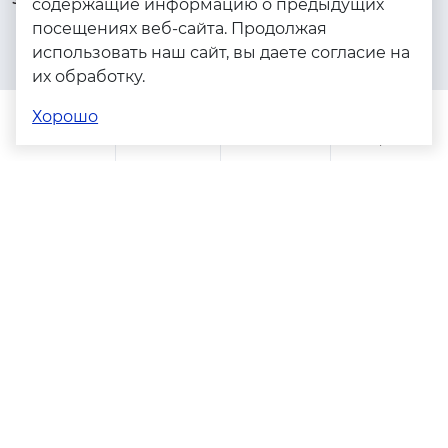
содержащие информацию о предыдущих
посещениях веб-сайта. Продолжая
Серебро
использовать наш сайт, вы даете согласие на
Бижутерия
их обработку.
Весь каталог
Хорошо
Помощь
Каталог
Поиск
Заказы
Корзина
Адреса магазинов
Политика конфиденциальности
Пользовательское соглашение
Copyright © 2023 - 2026. Серебряные грани, ювелирная
компания
Разработка и продвижение -