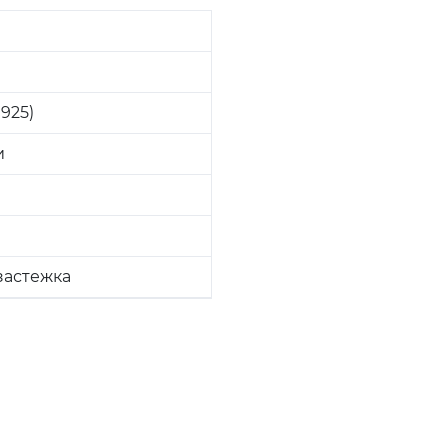
925)
и
застежка