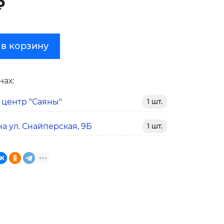
₽
 в корзину
нах:
 центр "Саяны"
1 шт.
а ул. Снайперская, 9Б
1 шт.