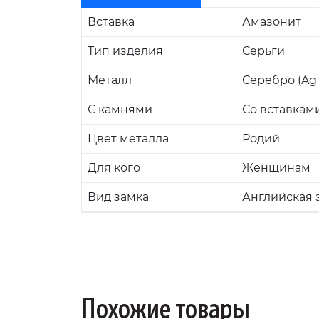
Вставка
Амазонит
Тип изделия
Серьги
Металл
Серебро (Ag 
С камнями
Со вставкам
Цвет металла
Родий
Для кого
Женщинам
Вид замка
Английская 
Похожие товары