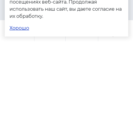
посещениях веб-сайта. Продолжая
Серебро
использовать наш сайт, вы даете согласие на
Бижутерия
их обработку.
Весь каталог
Хорошо
Помощь
Каталог
Поиск
Заказы
Корзина
Адреса магазинов
Политика конфиденциальности
Пользовательское соглашение
Copyright © 2023 - 2026. Серебряные грани, ювелирная
компания
Разработка и продвижение -