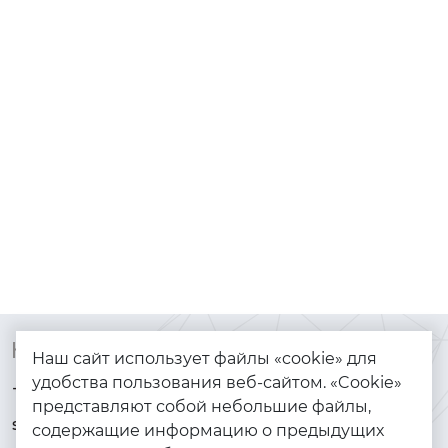
Контакты
Каталог
Наш сайт использует файлы «cookie» для
удобства пользования веб-сайтом. «Cookie»
+7 (925) 144-64-73
Браслеты
представляют собой небольшие файлы,
serebryanyye.grani@mail.ru
Золото
содержащие информацию о предыдущих