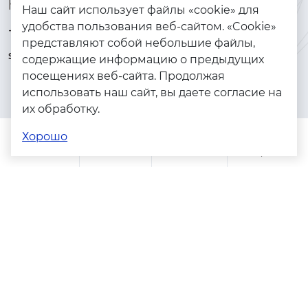
Контакты
Каталог
Наш сайт использует файлы «cookie» для
удобства пользования веб-сайтом. «Cookie»
+7 (925) 144-64-73
Браслеты
представляют собой небольшие файлы,
serebryanyye.grani@mail.ru
Золото
содержащие информацию о предыдущих
посещениях веб-сайта. Продолжая
Серебро
использовать наш сайт, вы даете согласие на
Бижутерия
их обработку.
Весь каталог
Хорошо
Помощь
Каталог
Поиск
Заказы
Корзина
Адреса магазинов
Политика конфиденциальности
Пользовательское соглашение
Copyright © 2023 - 2026. Серебряные грани, ювелирная