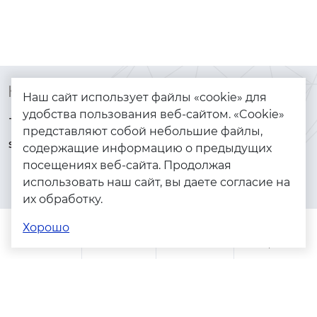
Контакты
Каталог
Наш сайт использует файлы «cookie» для
удобства пользования веб-сайтом. «Cookie»
+7 (925) 144-64-73
Браслеты
представляют собой небольшие файлы,
serebryanyye.grani@mail.ru
Золото
содержащие информацию о предыдущих
посещениях веб-сайта. Продолжая
Серебро
использовать наш сайт, вы даете согласие на
Бижутерия
их обработку.
Весь каталог
Хорошо
Помощь
Каталог
Поиск
Заказы
Корзина
Адреса магазинов
Политика конфиденциальности
Пользовательское соглашение