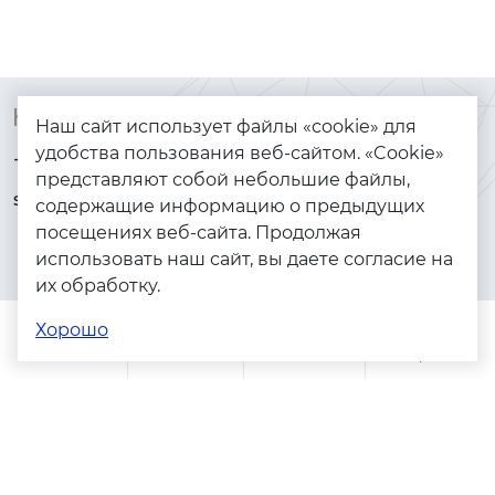
Контакты
Каталог
Наш сайт использует файлы «cookie» для
удобства пользования веб-сайтом. «Cookie»
+7 (925) 144-64-73
Браслеты
представляют собой небольшие файлы,
serebryanyye.grani@mail.ru
Золото
содержащие информацию о предыдущих
посещениях веб-сайта. Продолжая
Серебро
использовать наш сайт, вы даете согласие на
Бижутерия
их обработку.
Весь каталог
Хорошо
Помощь
Каталог
Поиск
Заказы
Корзина
Адреса магазинов
Политика конфиденциальности
Пользовательское соглашение