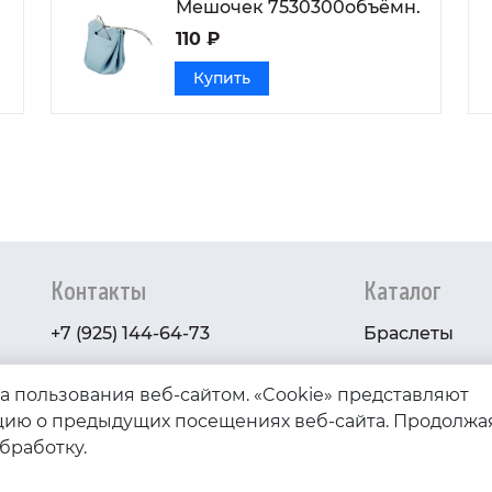
Мешочек 7530300объёмн.
110 ₽
Купить
Контакты
Каталог
+7 (925) 144-64-73
Браслеты
serebryanyye.grani@mail.ru
Золото
ва пользования веб-сайтом. «Cookie» представляют
Серебро
ию о предыдущих посещениях веб-сайта. Продолжа
обработку.
Бижутерия
Весь каталог