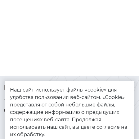
Контакты
Каталог
Наш сайт использует файлы «cookie» для
удобства пользования веб-сайтом. «Cookie»
+7 (925) 144-64-73
Браслеты
представляют собой небольшие файлы,
serebryanyye.grani@mail.ru
Золото
содержащие информацию о предыдущих
посещениях веб-сайта. Продолжая
Серебро
использовать наш сайт, вы даете согласие на
Бижутерия
их обработку.