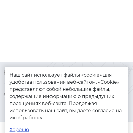
Контакты
Каталог
Наш сайт использует файлы «cookie» для
удобства пользования веб-сайтом. «Cookie»
+7 (925) 144-64-73
Браслеты
представляют собой небольшие файлы,
serebryanyye.grani@mail.ru
Золото
содержащие информацию о предыдущих
посещениях веб-сайта. Продолжая
Серебро
использовать наш сайт, вы даете согласие на
Бижутерия
их обработку.
Весь каталог
Хорошо