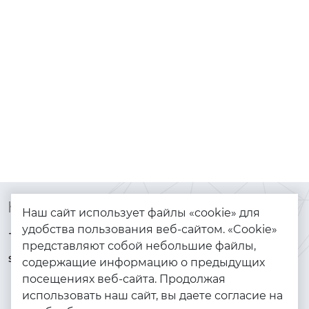
Контакты
Каталог
Наш сайт использует файлы «cookie» для
удобства пользования веб-сайтом. «Cookie»
+7 (925) 144-64-73
Браслеты
представляют собой небольшие файлы,
serebryanyye.grani@mail.ru
Золото
содержащие информацию о предыдущих
посещениях веб-сайта. Продолжая
Серебро
использовать наш сайт, вы даете согласие на
Бижутерия