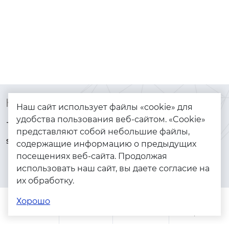
Контакты
Каталог
Наш сайт использует файлы «cookie» для
удобства пользования веб-сайтом. «Cookie»
+7 (925) 144-64-73
Браслеты
представляют собой небольшие файлы,
serebryanyye.grani@mail.ru
Золото
содержащие информацию о предыдущих
посещениях веб-сайта. Продолжая
Серебро
использовать наш сайт, вы даете согласие на
Бижутерия
их обработку.
Весь каталог
Хорошо
Помощь
Каталог
Поиск
Заказы
Корзина
Адреса магазинов