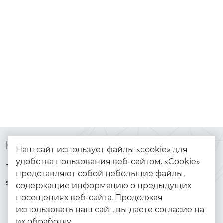
Контакты
Каталог
Наш сайт использует файлы «cookie» для
удобства пользования веб-сайтом. «Cookie»
+7 (925) 144-64-73
Браслеты
представляют собой небольшие файлы,
serebryanyye.grani@mail.ru
Золото
содержащие информацию о предыдущих
посещениях веб-сайта. Продолжая
Серебро
использовать наш сайт, вы даете согласие на
Бижутерия
их обработку.