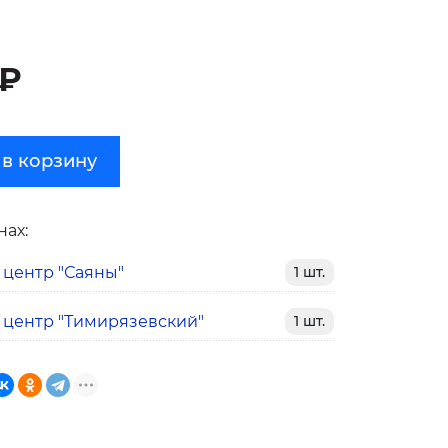
 ₽
 в корзину
нах:
 центр "Саяны"
1 шт.
 центр "Тимирязевский"
1 шт.