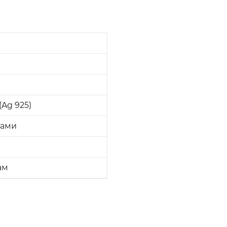
Ag 925)
ками
ам