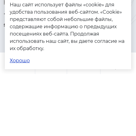
Контакты
Каталог
Наш сайт использует файлы «cookie» для
удобства пользования веб-сайтом. «Cookie»
+7 (925) 144-64-73
Браслеты
представляют собой небольшие файлы,
serebryanyye.grani@mail.ru
Золото
содержащие информацию о предыдущих
посещениях веб-сайта. Продолжая
Серебро
использовать наш сайт, вы даете согласие на
Бижутерия
их обработку.
Весь каталог
Хорошо
Помощь
Каталог
Поиск
Заказы
Корзина
Адреса магазинов
Политика конфиденциальности
Пользовательское соглашение
Copyright © 2023 - 2026. Серебряные грани, ювелирная