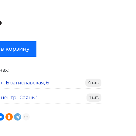
₽
 в корзину
нах:
л. Братиславская, 6
4 шт.
 центр "Саяны"
1 шт.