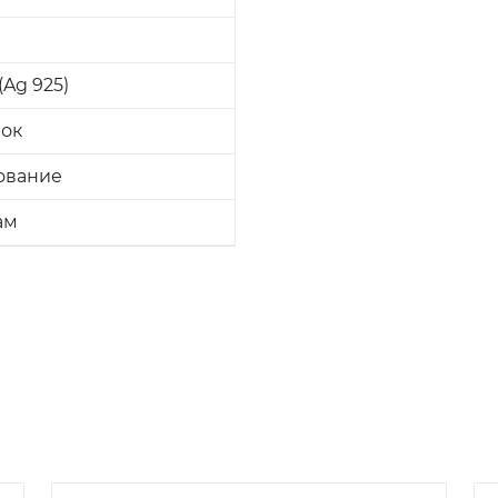
Ag 925)
вок
ование
ам