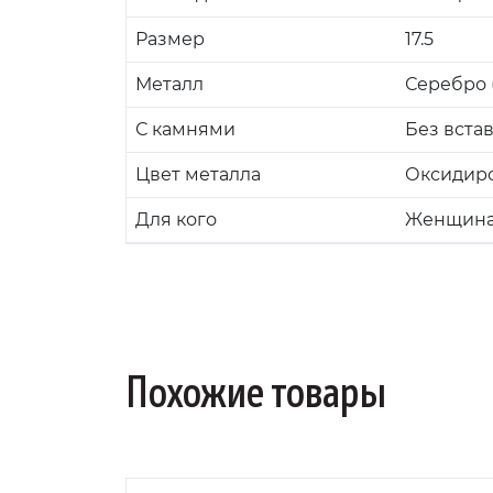
Размер
17.5
Металл
Серебро (
С камнями
Без вста
Цвет металла
Оксидир
Для кого
Женщин
Похожие товары