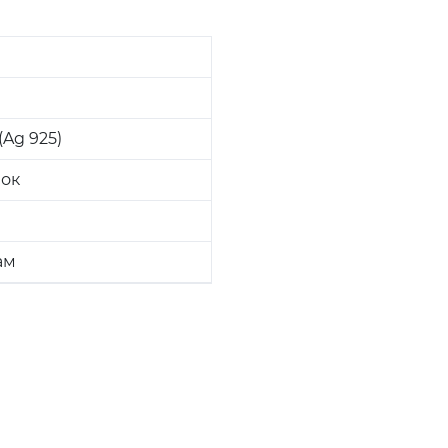
Ag 925)
вок
ам