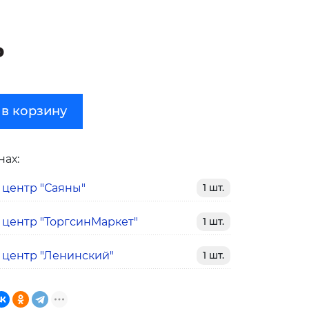
₽
 в корзину
нах:
 центр "Саяны"
1 шт.
 центр "ТоргсинМаркет"
1 шт.
 центр "Ленинский"
1 шт.