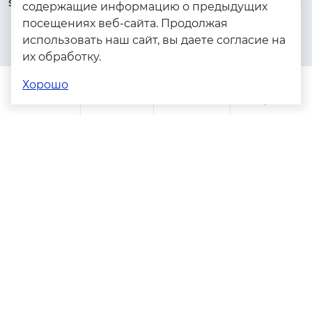
serebryanyye.grani@mail.ru
Золото
содержащие информацию о предыдущих
посещениях веб-сайта. Продолжая
Серебро
использовать наш сайт, вы даете согласие на
Бижутерия
их обработку.
Весь каталог
Хорошо
Помощь
Каталог
Поиск
Заказы
Корзина
Адреса магазинов
Политика конфиденциальности
Пользовательское соглашение
Copyright © 2023 - 2026. Серебряные грани, ювелирная
компания
Разработка и продвижение -