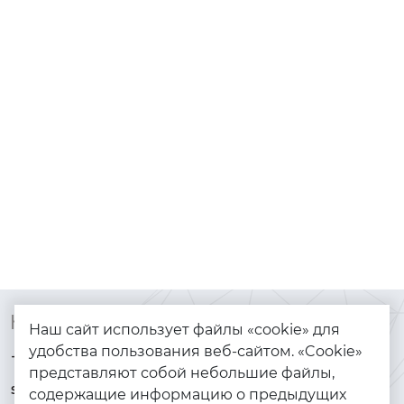
Контакты
Каталог
Наш сайт использует файлы «cookie» для
удобства пользования веб-сайтом. «Cookie»
+7 (925) 144-64-73
Браслеты
представляют собой небольшие файлы,
serebryanyye.grani@mail.ru
Золото
содержащие информацию о предыдущих