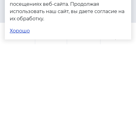
посещениях веб-сайта. Продолжая
Серебро
использовать наш сайт, вы даете согласие на
Бижутерия
их обработку.
Весь каталог
Хорошо
Помощь
Каталог
Поиск
Заказы
Корзина
Адреса магазинов
Политика конфиденциальности
Пользовательское соглашение
Copyright © 2023 - 2026. Серебряные грани, ювелирная
компания
Разработка и продвижение -