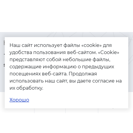
Контакты
Каталог
Наш сайт использует файлы «cookie» для
удобства пользования веб-сайтом. «Cookie»
+7 (925) 144-64-73
Браслеты
представляют собой небольшие файлы,
serebryanyye.grani@mail.ru
Золото
содержащие информацию о предыдущих
посещениях веб-сайта. Продолжая
Серебро
использовать наш сайт, вы даете согласие на
Бижутерия
их обработку.
Весь каталог
Хорошо
Помощь
Каталог
Поиск
Заказы
Корзина
Адреса магазинов
Политика конфиденциальности