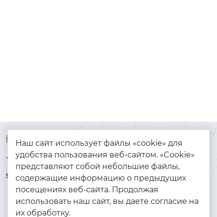
Контакты
Каталог
Наш сайт использует файлы «cookie» для
удобства пользования веб-сайтом. «Cookie»
+7 (925) 144-64-73
Браслеты
представляют собой небольшие файлы,
serebryanyye.grani@mail.ru
Золото
содержащие информацию о предыдущих
посещениях веб-сайта. Продолжая
Серебро
использовать наш сайт, вы даете согласие на
Бижутерия
их обработку.