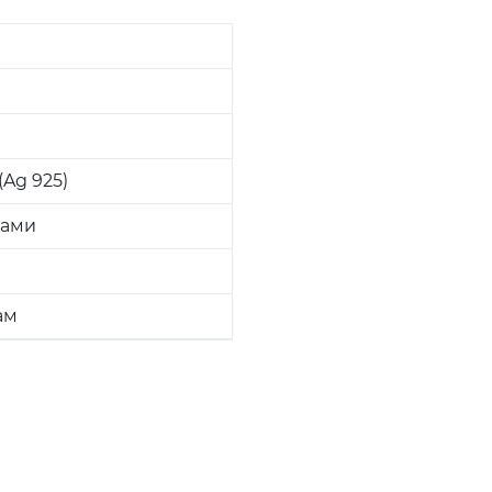
Ag 925)
ками
ам