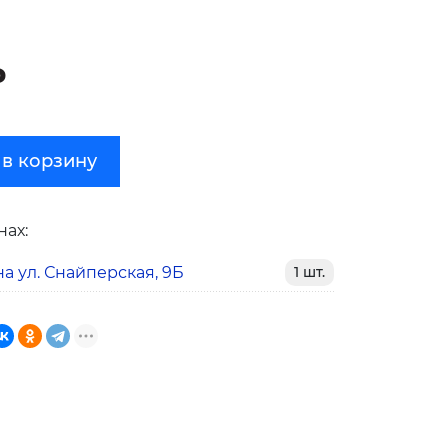
₽
 в корзину
нах:
а ул. Снайперская, 9Б
1 шт.