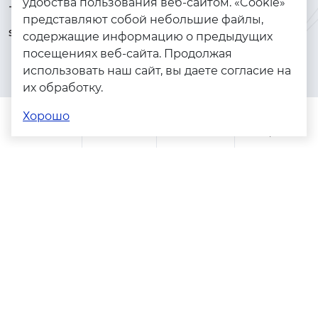
удобства пользования веб-сайтом. «Cookie»
+7 (925) 144-64-73
Браслеты
представляют собой небольшие файлы,
serebryanyye.grani@mail.ru
Золото
содержащие информацию о предыдущих
посещениях веб-сайта. Продолжая
Серебро
использовать наш сайт, вы даете согласие на
Бижутерия
их обработку.
Весь каталог
Хорошо
Помощь
Каталог
Поиск
Заказы
Корзина
Адреса магазинов
Политика конфиденциальности
Пользовательское соглашение
Copyright © 2023 - 2026. Серебряные грани, ювелирная
компания
Разработка и продвижение -