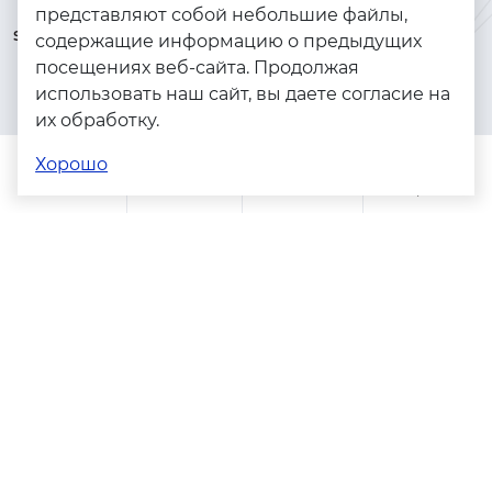
представляют собой небольшие файлы,
serebryanyye.grani@mail.ru
Золото
содержащие информацию о предыдущих
посещениях веб-сайта. Продолжая
Серебро
использовать наш сайт, вы даете согласие на
Бижутерия
их обработку.
Весь каталог
Хорошо
Помощь
Каталог
Поиск
Заказы
Корзина
Адреса магазинов
Политика конфиденциальности
Пользовательское соглашение
Copyright © 2023 - 2026. Серебряные грани, ювелирная
компания
Разработка и продвижение -