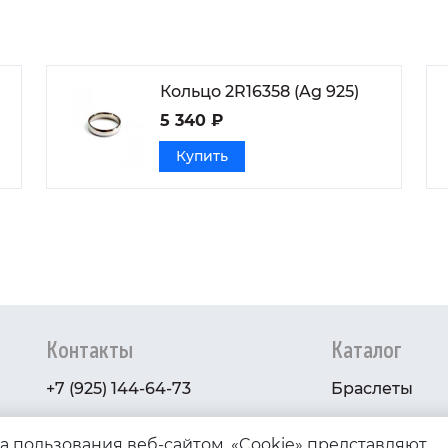
Кольцо 2R16358 (Ag 925)
5 340 ₽
Купить
Контакты
Каталог
+7 (925) 144-64-73
Браслеты
serebryanyye.grani@mail.ru
Золото
ва пользования веб-сайтом. «Cookie» представляют