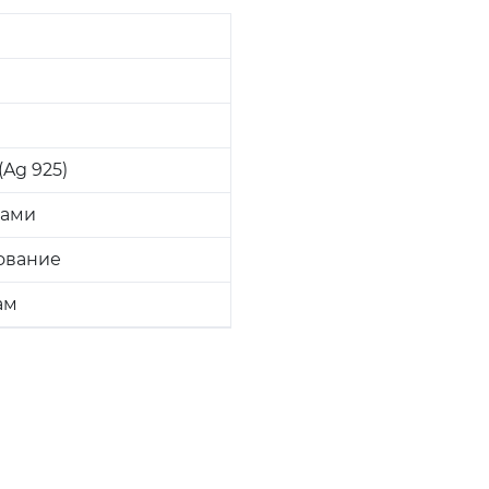
Ag 925)
ками
ование
ам