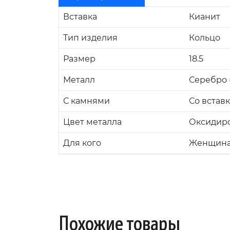
Вставка
Кианит
Тип изделия
Кольцо
Размер
18.5
Металл
Серебро (
С камнями
Со встав
Цвет металла
Оксидир
Для кого
Женщин
Похожие товары