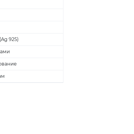
Ag 925)
ками
ование
ам