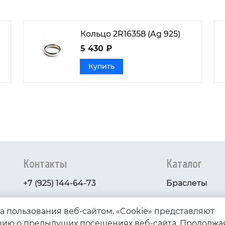
Кольцо 2R16358 (Ag 925)
5 430 ₽
Купить
Контакты
Каталог
+7 (925) 144-64-73
Браслеты
serebryanyye.grani@mail.ru
Золото
ва пользования веб-сайтом. «Cookie» представляют
Серебро
ию о предыдущих посещениях веб-сайта. Продолжа