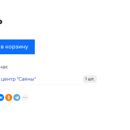
₽
 в корзину
нах:
 центр "Саяны"
1 шт.