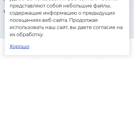
+7 (925) 144-64-73
Браслеты
представляют собой небольшие файлы,
serebryanyye.grani@mail.ru
Золото
содержащие информацию о предыдущих
посещениях веб-сайта. Продолжая
Серебро
использовать наш сайт, вы даете согласие на
Бижутерия
их обработку.
Весь каталог
Хорошо
Помощь
Каталог
Поиск
Заказы
Корзина
Адреса магазинов
Политика конфиденциальности
Пользовательское соглашение
Copyright © 2023 - 2026. Серебряные грани, ювелирная
компания
Разработка и продвижение -