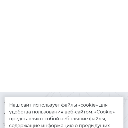
Контакты
Каталог
Наш сайт использует файлы «cookie» для
удобства пользования веб-сайтом. «Cookie»
+7 (925) 144-64-73
Браслеты
представляют собой небольшие файлы,
serebryanyye.grani@mail.ru
Золото
содержащие информацию о предыдущих