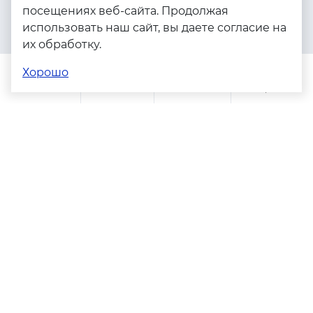
посещениях веб-сайта. Продолжая
Серебро
использовать наш сайт, вы даете согласие на
Бижутерия
их обработку.
Весь каталог
Хорошо
Помощь
Каталог
Поиск
Заказы
Корзина
Адреса магазинов
Политика конфиденциальности
Пользовательское соглашение
Copyright © 2023 - 2026. Серебряные грани, ювелирная
компания
Разработка и продвижение -