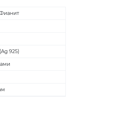
 Фианит
Ag 925)
ками
ам