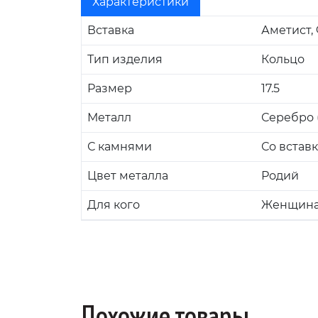
Характеристики
Вставка
Аметист,
Тип изделия
Кольцо
Размер
17.5
Металл
Серебро (
С камнями
Со встав
Цвет металла
Родий
Для кого
Женщин
Похожие товары