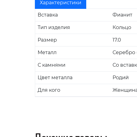
Характеристики
Вставка
Фианит
Тип изделия
Кольцо
Размер
17.0
Металл
Серебро (
С камнями
Со встав
Цвет металла
Родий
Для кого
Женщин