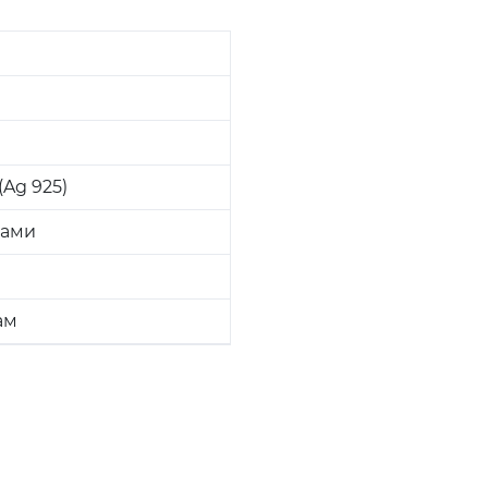
Ag 925)
ками
ам