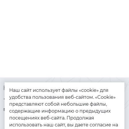
Контакты
Каталог
Наш сайт использует файлы «cookie» для
удобства пользования веб-сайтом. «Cookie»
+7 (925) 144-64-73
Браслеты
представляют собой небольшие файлы,
serebryanyye.grani@mail.ru
Золото
содержащие информацию о предыдущих
посещениях веб-сайта. Продолжая
Серебро
использовать наш сайт, вы даете согласие на