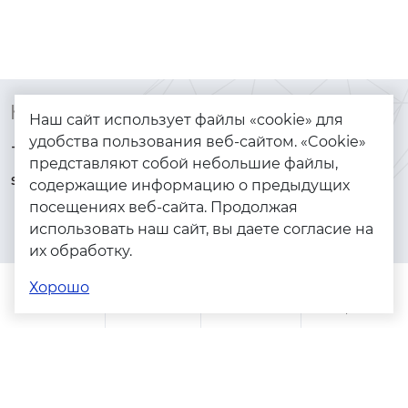
Контакты
Каталог
Наш сайт использует файлы «cookie» для
удобства пользования веб-сайтом. «Cookie»
+7 (925) 144-64-73
Браслеты
представляют собой небольшие файлы,
serebryanyye.grani@mail.ru
Золото
содержащие информацию о предыдущих
посещениях веб-сайта. Продолжая
Серебро
использовать наш сайт, вы даете согласие на
Бижутерия
их обработку.
Весь каталог
Хорошо
Помощь
Каталог
Поиск
Заказы
Корзина
Адреса магазинов
Политика конфиденциальности
Пользовательское соглашение